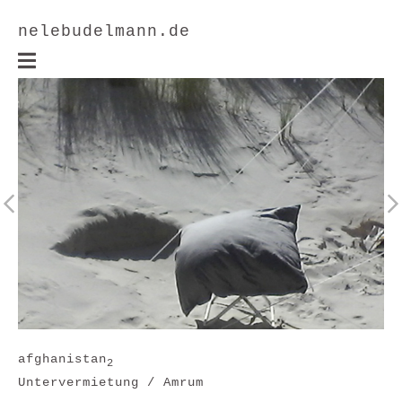
nelebudelmann.de
afghanistan
2
Untervermietung / Amrum